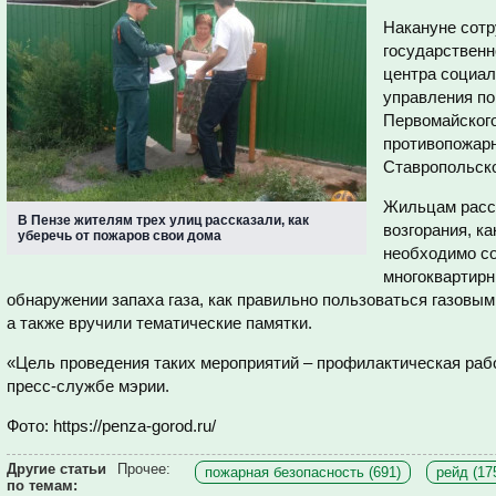
Накануне сотр
государственн
центра социал
управления п
Первомайского
противопожарн
Ставропольско
Жильцам расск
В Пензе жителям трех улиц рассказали, как
возгорания, к
уберечь от пожаров свои дома
необходимо со
многоквартирн
обнаружении запаха газа, как правильно пользоваться газовы
а также вручили тематические памятки.
«Цель проведения таких мероприятий – профилактическая рабо
пресс-службе мэрии.
Фото: https://penza-gorod.ru/
Другие статьи
Прочее:
пожарная безопасность (691)
рейд (17
по темам: