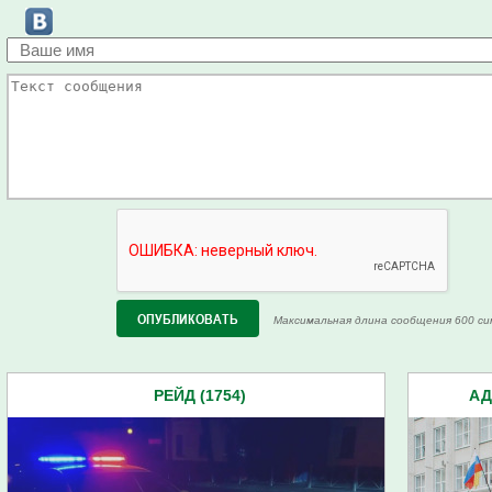
Максимальная длина сообщения 600 си
РЕЙД (1754)
АД