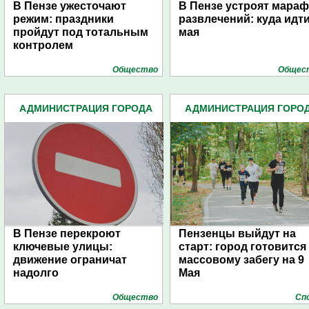
В Пензе ужесточают
В Пензе устроят мара
режим: праздники
развлечений: куда идти
пройдут под тотальным
мая
контролем
Общество
Общес
АДМИНИСТРАЦИЯ ГОРОДА
АДМИНИСТРАЦИЯ ГОРО
(4939)
(4939)
В Пензе перекроют
Пензенцы выйдут на
ключевые улицы:
старт: город готовится 
движение ограничат
массовому забегу на 9
надолго
Мая
Общество
Сп