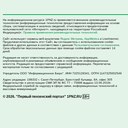
На информационном ресурсе 1PNZ.ru применяются внешние рекомендательные
технологии (информационные технологии предоставления информации на основе
сбора, систематизации и анализа сведений, относящихся к предпочтениям
пользователей сети «Интернет», находящихся на территории Российской
Федерации)».
Правила применения рекомендательных технологий
.
Сайт использует сервисы веб-аналитики
Яндекс Метрика
,
AppMetrica
и LiveInternet.
Продолжая использовать этот Сайт, вы соглашаетесь с использованием cookie-
файлов и других данных в соответствии с данным
Пользовательским соглашением
.
Срок обработки персональных данных при помощи cookie-файлов составляет 14
дней.
Редакция не несет ответственность за достоверность информации,
опубликованной в рекламных объявлениях и сообщениях информационных
агентств. Редакция не предоставляет справочной информации. Перепечатка
материалов только по согласованию с редакцией.
Учредитель ООО "Информационное Бюро". ИНН 7325128341, ОГРН 1147325002549
Адрес редакции:
198332
г. Санкт-Петербург,
Брестский бульвар, 8А, офис 305
Свидетельство о регистрации СМИ ЭЛ № ФС 77 – 75998 выдано 13.06.2019г.
Федеральной службой по надзору в сфере связи, информационных технологий и
массовых коммуникаций
© 2026.
"Первый пензенский портал" 1PNZ.RU
18+