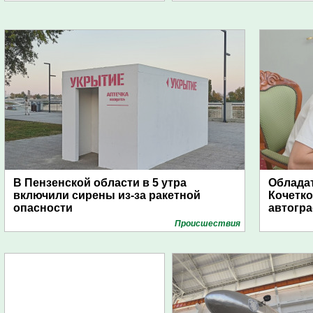
В Пензенской области в 5 утра
Обладат
включили сирены из-за ракетной
Кочетко
опасности
автогр
Проиcшествия