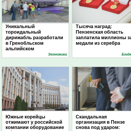
Уникальный
Тысяча наград:
тороидальный
Пензенская область
дирижабль разработали
заплатила миллионы з
в Гренобльском
медали из серебра
альпийском
университете
Экономика
Бюд
Южные корейцы
Скандальная
отжимают у российской
организация в Пензе
компании оборудование
снова под ударом: