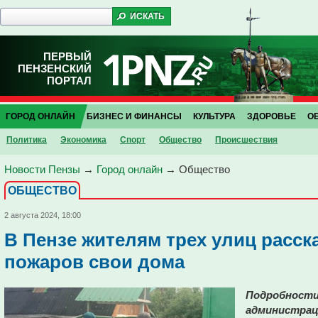
ПЕРВЫЙ
ПЕНЗЕНСКИЙ
ПОРТАЛ
ГОРОД ОНЛАЙН
БИЗНЕС И ФИНАНСЫ
КУЛЬТУРА
ЗДОРОВЬЕ
О
Политика
Экономика
Спорт
Общество
Проиcшествия
Новости Пензы
→
Город онлайн
→
Общество
ОБЩЕСТВО
2 августа 2024, 18:00
В Пензе жителям трех улиц расска
пожаров свои дома
Подробности
администрац