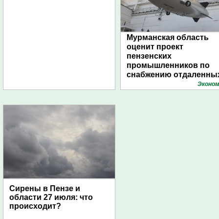
Мурманская область
оценит проект
пензенских
промышленников по
снабжению отдаленны
поселений с помощью
Эконом
дирижаблей
Сирены в Пензе и
области 27 июля: что
происходит?