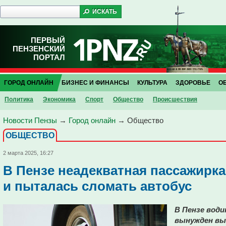
ПЕРВЫЙ
ПЕНЗЕНСКИЙ
ПОРТАЛ
ГОРОД ОНЛАЙН
БИЗНЕС И ФИНАНСЫ
КУЛЬТУРА
ЗДОРОВЬЕ
О
Политика
Экономика
Спорт
Общество
Проиcшествия
Новости Пензы
→
Город онлайн
→
Общество
ОБЩЕСТВО
2 марта 2025, 16:27
В Пензе неадекватная пассажирка
и пыталась сломать автобус
В Пензе вод
вынужден вы