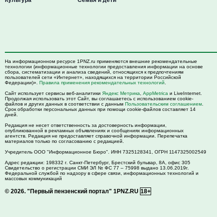
На информационном ресурсе 1PNZ.ru применяются внешние рекомендательные
технологии (информационные технологии предоставления информации на основе
сбора, систематизации и анализа сведений, относящихся к предпочтениям
пользователей сети «Интернет», находящихся на территории Российской
Федерации)».
Правила применения рекомендательных технологий
.
Сайт использует сервисы веб-аналитики
Яндекс Метрика
,
AppMetrica
и LiveInternet.
Продолжая использовать этот Сайт, вы соглашаетесь с использованием cookie-
файлов и других данных в соответствии с данным
Пользовательским соглашением
.
Срок обработки персональных данных при помощи cookie-файлов составляет 14
дней.
Редакция не несет ответственность за достоверность информации,
опубликованной в рекламных объявлениях и сообщениях информационных
агентств. Редакция не предоставляет справочной информации. Перепечатка
материалов только по согласованию с редакцией.
Учредитель ООО "Информационное Бюро". ИНН 7325128341, ОГРН 1147325002549
Адрес редакции:
198332
г. Санкт-Петербург,
Брестский бульвар, 8А, офис 305
Свидетельство о регистрации СМИ ЭЛ № ФС 77 – 75998 выдано 13.06.2019г.
Федеральной службой по надзору в сфере связи, информационных технологий и
массовых коммуникаций
© 2026.
"Первый пензенский портал" 1PNZ.RU
18+