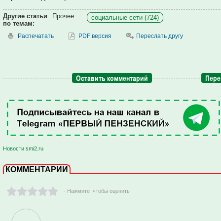
Другие статьи
Прочее:
социальные сети (724)
по темам:
Распечатать
PDF версия
Переслать другу
Оставить комментарий
Пере
Новости smi2.ru
КОММЕНТАРИИ
- Нажмите ,чтобы оценить