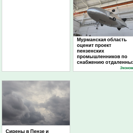
Мурманская область
оценит проект
пензенских
промышленников по
снабжению отдаленны
поселений с помощью
Эконом
дирижаблей
Сирены в Пензе и