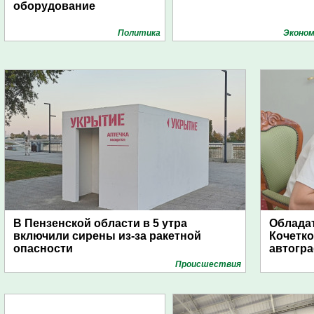
оборудование
Политика
Эконом
В Пензенской области в 5 утра
Обладат
включили сирены из-за ракетной
Кочетко
опасности
автогр
Проиcшествия