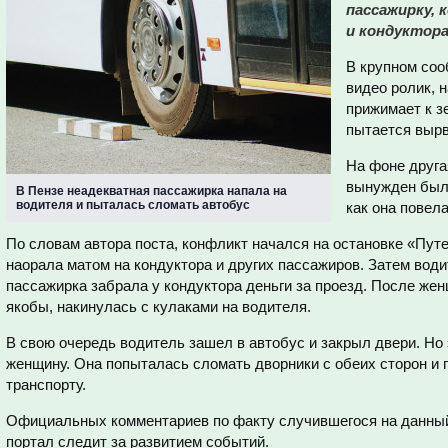
пассажирку, 
и кондуктора
В крупном соо
видео ролик, 
прижимает к з
пытается вырв
На фоне друга
вынужден был 
В Пензе неадекватная пассажирка напала на
водителя и пыталась сломать автобус
как она повел
По словам автора поста, конфликт начался на остановке «Пут
наорала матом на кондуктора и других пассажиров. Затем вод
пассажирка забрала у кондуктора деньги за проезд. После же
якобы, накинулась с кулаками на водителя.
В свою очередь водитель зашел в автобус и закрыл двери. Но
женщину. Она попыталась сломать дворники с обеих сторон и
транспорту.
Официальных комментариев по факту случившегося на данный
портал следит за развитием событий.