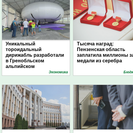
Уникальный
Тысяча наград:
тороидальный
Пензенская область
дирижабль разработали
заплатила миллионы з
в Гренобльском
медали из серебра
альпийском
университете
Экономика
Бюд