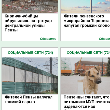
Кирпичи-убийцы
Жители пензенского
обрушились на тротуар
микрорайона Терновка
центральной улицы
напугал громкий хлопо
Пензы
Общество
Общес
СОЦИАЛЬНЫЕ СЕТИ (724)
СОЦИАЛЬНЫЕ СЕТИ (724
Жителей Пензы напугал
Пензенцы считают, что
громкий взрыв
питомнике МУП очистк
издеваются над