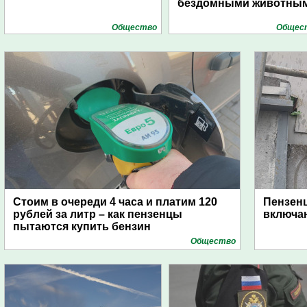
бездомными животны
Общество
Общес
Стоим в очереди 4 часа и платим 120
Пензен
рублей за литр – как пензенцы
включаю
пытаются купить бензин
Общество