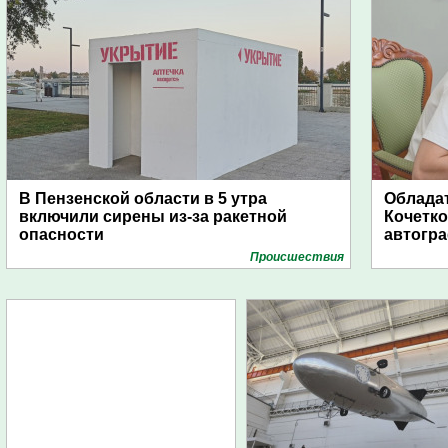
В Пензенской области в 5 утра
Обладат
включили сирены из-за ракетной
Кочетко
опасности
автогр
Проиcшествия