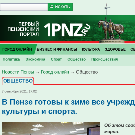
ПЕРВЫЙ
ПЕНЗЕНСКИЙ
ПОРТАЛ
ГОРОД ОНЛАЙН
БИЗНЕС И ФИНАНСЫ
КУЛЬТУРА
ЗДОРОВЬЕ
О
Политика
Экономика
Спорт
Общество
Проиcшествия
Новости Пензы
→
Город онлайн
→
Общество
ОБЩЕСТВО
7 сентября 2021, 17:02
В Пензе готовы к зиме все учреж
культуры и спорта.
Об этом сооб
мэрии.