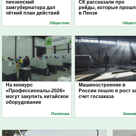
пензенский
СК рассказали про
замгубернатора дал
рейды, которые прошл
чёткий план действий
в Пензе
Общество
Общес
На конкурс
Машиностроение в
«Профессионалы-2026»
России пошло в рост з
могут закупить китайское
счет госзаказа
оборудование
Политика
Эконом