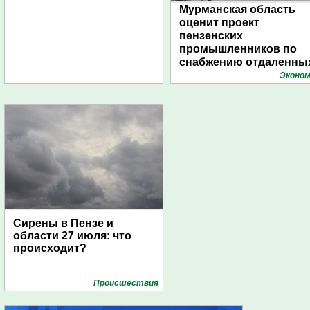
Мурманская область
оценит проект
пензенских
промышленников по
снабжению отдаленны
поселений с помощью
Эконом
дирижаблей
Сирены в Пензе и
области 27 июля: что
происходит?
Проиcшествия