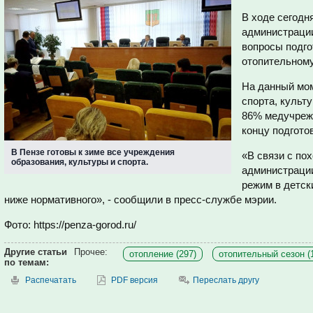
В ходе сегодн
администраци
вопросы подго
отопительному
На данный мом
спорта, культ
86% медучрежд
концу подгото
В Пензе готовы к зиме все учреждения
«В связи с по
образования, культуры и спорта.
администраци
режим в детск
ниже нормативного», - сообщили в пресс-службе мэрии.
Фото: https://penza-gorod.ru/
Другие статьи
Прочее:
отопление (297)
отопительный сезон (
по темам:
Распечатать
PDF версия
Переслать другу