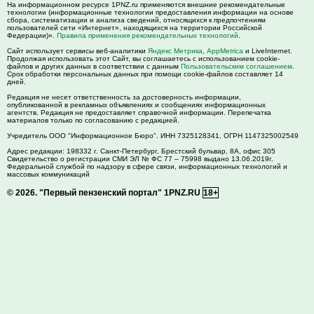
На информационном ресурсе 1PNZ.ru применяются внешние рекомендательные
технологии (информационные технологии предоставления информации на основе
сбора, систематизации и анализа сведений, относящихся к предпочтениям
пользователей сети «Интернет», находящихся на территории Российской
Федерации)».
Правила применения рекомендательных технологий
.
Сайт использует сервисы веб-аналитики
Яндекс Метрика
,
AppMetrica
и LiveInternet.
Продолжая использовать этот Сайт, вы соглашаетесь с использованием cookie-
файлов и других данных в соответствии с данным
Пользовательским соглашением
.
Срок обработки персональных данных при помощи cookie-файлов составляет 14
дней.
Редакция не несет ответственность за достоверность информации,
опубликованной в рекламных объявлениях и сообщениях информационных
агентств. Редакция не предоставляет справочной информации. Перепечатка
материалов только по согласованию с редакцией.
Учредитель ООО "Информационное Бюро". ИНН 7325128341, ОГРН 1147325002549
Адрес редакции:
198332
г. Санкт-Петербург,
Брестский бульвар, 8А, офис 305
Свидетельство о регистрации СМИ ЭЛ № ФС 77 – 75998 выдано 13.06.2019г.
Федеральной службой по надзору в сфере связи, информационных технологий и
массовых коммуникаций
© 2026.
"Первый пензенский портал" 1PNZ.RU
18+