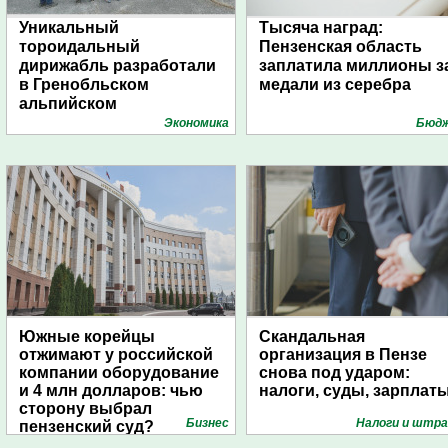
Уникальный
Тысяча наград:
тороидальный
Пензенская область
дирижабль разработали
заплатила миллионы з
в Гренобльском
медали из серебра
альпийском
университете
Экономика
Бюд
Южные корейцы
Скандальная
отжимают у российской
организация в Пензе
компании оборудование
снова под ударом:
и 4 млн долларов: чью
налоги, суды, зарплат
сторону выбрал
Бизнес
Налоги и штр
пензенский суд?