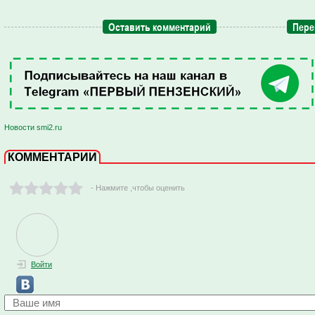
Оставить комментарий
Пере
Новости smi2.ru
КОММЕНТАРИИ
- Нажмите ,чтобы оценить
Войти