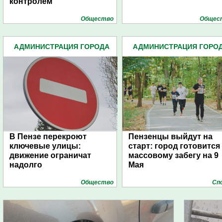
контролем
Общество
Общес
АДМИНИСТРАЦИЯ ГОРОДА
АДМИНИСТРАЦИЯ ГОРО
(4939)
(4939)
В Пензе перекроют
Пензенцы выйдут на
ключевые улицы:
старт: город готовится 
движение ограничат
массовому забегу на 9
надолго
Мая
Общество
Сп