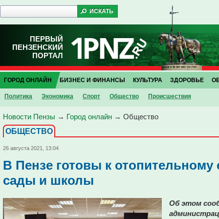
ПЕРВЫЙ
ПЕНЗЕНСКИЙ
ПОРТАЛ
ГОРОД ОНЛАЙН
БИЗНЕС И ФИНАНСЫ
КУЛЬТУРА
ЗДОРОВЬЕ
О
Политика
Экономика
Спорт
Общество
Проиcшествия
Новости Пензы
→
Город онлайн
→
Общество
ОБЩЕСТВО
26 августа 2021, 13:04
В Пензе готовы к отопительному 
сады и школы
Об этом сооб
администрац