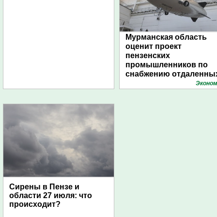
Мурманская область
оценит проект
пензенских
промышленников по
снабжению отдаленны
поселений с помощью
Эконом
дирижаблей
Сирены в Пензе и
области 27 июля: что
происходит?