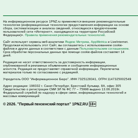
На информационном ресурсе 1PNZ.ru применяются внешние рекомендательные
технологии (информационные технологии предоставления информации на основе
сбора, систематизации и анализа сведений, относящихся к предпочтениям
пользователей сети «Интернет», находящихся на территории Российской
Федерации)».
Правила применения рекомендательных технологий
.
Сайт использует сервисы веб-аналитики
Яндекс Метрика
,
AppMetrica
и LiveInternet.
Продолжая использовать этот Сайт, вы соглашаетесь с использованием cookie-
файлов и других данных в соответствии с данным
Пользовательским соглашением
.
Срок обработки персональных данных при помощи cookie-файлов составляет 14
дней.
Редакция не несет ответственность за достоверность информации,
опубликованной в рекламных объявлениях и сообщениях информационных
агентств. Редакция не предоставляет справочной информации. Перепечатка
материалов только по согласованию с редакцией.
Учредитель ООО "Информационное Бюро". ИНН 7325128341, ОГРН 1147325002549
Адрес редакции:
198332
г. Санкт-Петербург,
Брестский бульвар, 8А, офис 305
Свидетельство о регистрации СМИ ЭЛ № ФС 77 – 75998 выдано 13.06.2019г.
Федеральной службой по надзору в сфере связи, информационных технологий и
массовых коммуникаций
© 2026.
"Первый пензенский портал" 1PNZ.RU
18+