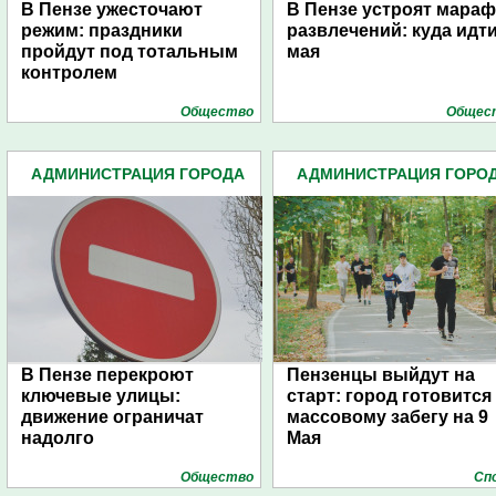
В Пензе ужесточают
В Пензе устроят мара
режим: праздники
развлечений: куда идти
пройдут под тотальным
мая
контролем
Общество
Общес
АДМИНИСТРАЦИЯ ГОРОДА
АДМИНИСТРАЦИЯ ГОРО
(4939)
(4939)
В Пензе перекроют
Пензенцы выйдут на
ключевые улицы:
старт: город готовится 
движение ограничат
массовому забегу на 9
надолго
Мая
Общество
Сп