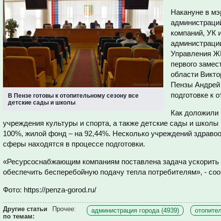
Накануне в мэ
администраци
компаний, УК 
администрации
Управления ЖК
первого замес
области Викто
Пензы Андрей 
подготовке к 
В Пензе готовы к отопительному сезону все
детские сады и школы
Как доложили 
учреждения культуры и спорта, а также детские сады и школы 
100%, жилой фонд – на 92,44%. Несколько учреждений здраво
сферы находятся в процессе подготовки.
«Ресурсоснабжающим компаниям поставлена задача ускорить 
обеспечить бесперебойную подачу тепла потребителям», - со
Фото: https://penza-gorod.ru/
Другие статьи
Прочее:
администрация города (4939)
отопител
по темам: