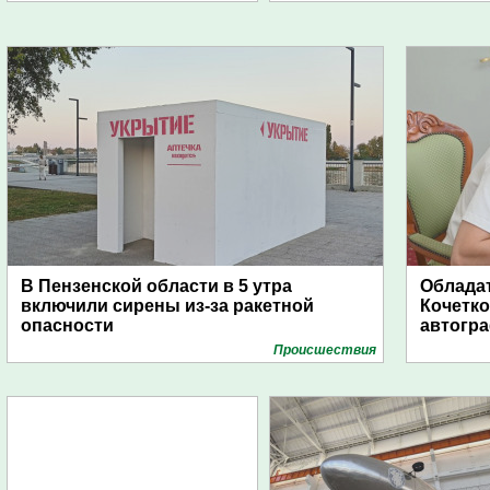
В Пензенской области в 5 утра
Обладат
включили сирены из-за ракетной
Кочетко
опасности
автогр
Проиcшествия