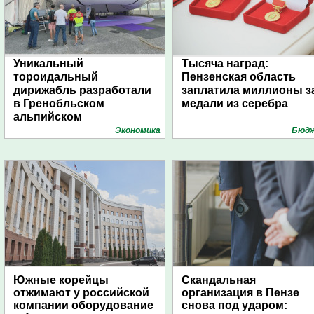
Уникальный
Тысяча наград:
тороидальный
Пензенская область
дирижабль разработали
заплатила миллионы з
в Гренобльском
медали из серебра
альпийском
университете
Экономика
Бюд
Южные корейцы
Скандальная
отжимают у российской
организация в Пензе
компании оборудование
снова под ударом: