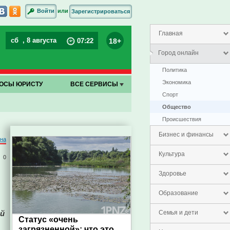
или
Войти
Зарегистрироваться
Главная
сб
, 8 августа
18+
07
:
23
Город онлайн
Политика
Экономика
ОСЫ ЮРИСТУ
ВСЕ СЕРВИСЫ
Спорт
Общество
Проиcшествия
Бизнес и финансы
на
Культура
0
Здоровье
Образование
ой
Семья и дети
Статус «очень
загрязненной»: что это