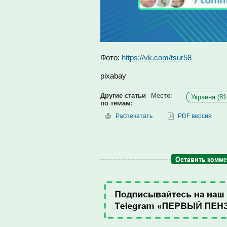
Фото:
https://vk.com/tsur58
pixabay
Другие статьи
Место:
Украина (81
по темам:
Распечатать
PDF версия
Оставить комм