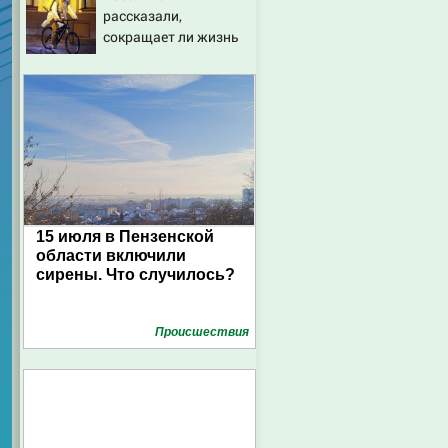
рассказали,
эффективных
сокращает ли жизнь
способах борьбы с
ночная работа
ними
15 июля в Пензенской
области включили
сирены. Что случилось?
Проиcшествия