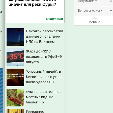
Недвижимость
значит для реки Суры?
Вопросы юристу
е
Общество
НАВЕРХ
Пентагон рассекретил
-
данные о появлении
НЛО на Ближнем
Востоке
с
Жара до +32°C
ожидается в Уфе 8–9
августа
"Огромный ущерб": в
Киеве пришли в ужас
после ударов ВС
России
«Активно вытесняют
местные виды»:
биолог — о
распространении
Россиянам
испанских слизней и