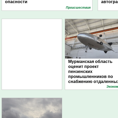
опасности
автогр
Проиcшествия
Мурманская область
оценит проект
пензенских
промышленников по
снабжению отдаленны
поселений с помощью
Эконом
дирижаблей