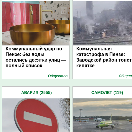
(254)
(254)
Коммунальный удар по
Коммунальная
Пензе: без воды
катастрофа в Пензе:
остались десятки улиц —
Заводской район тонет
полный список
кипятке
Общество
Общес
АВАРИЯ (2555)
САМОЛЕТ (119)