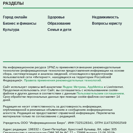
РАЗДЕЛЫ
Город онлайн
Здоровье
Недвижимость
Бизнес и финансы
Образование
Вопросы юристу
Культура
Семья и дети
На информационном ресурсе 1PNZ.ru применяются внешние рекомендательные
технологии (информационные технологии предоставления информации на основе
сбора, систематизации и анализа сведений, относящихся к предпочтениям
пользователей сети «Интернет», находящихся на территории Российской
Федерации)».
Правила применения рекомендательных технологий
.
Сайт использует сервисы веб-аналитики
Яндекс Метрика
,
AppMetrica
и LiveInternet.
Продолжая использовать этот Сайт, вы соглашаетесь с использованием cookie-
файлов и других данных в соответствии с данным
Пользовательским соглашением
.
Срок обработки персональных данных при помощи cookie-файлов составляет 14
дней.
Редакция не несет ответственность за достоверность информации,
опубликованной в рекламных объявлениях и сообщениях информационных
агентств. Редакция не предоставляет справочной информации. Перепечатка
материалов только по согласованию с редакцией.
Учредитель ООО "Информационное Бюро". ИНН 7325128341, ОГРН 1147325002549
Адрес редакции:
198332
г. Санкт-Петербург,
Брестский бульвар, 8А, офис 305
Свидетельство о регистрации СМИ ЭЛ № ФС 77 – 75998 выдано 13.06.2019г.