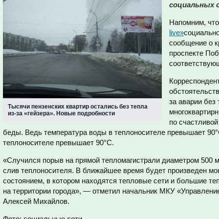
социальных 
Напомним, что
live»
социально
сообщение о к
проспекте Поб
соответствую
Корреспонде
обстоятельств
за аварии без
Тысячи пензенских квартир остались без тепла
многоквартирн
из-за «гейзера». Новые подробности
по счастливой
беды.
Ведь температура воды в теплоносителе превышает 90
теплоносителе превышает 90°C.
«Случился порыв на прямой тепломагистрали диаметром 500 м
слив теплоносителя. В ближайшее время будет произведен мон
состоянием, в котором находятся тепловые сети и большие те
на территории города», — отметил начальник МКУ «Управлени
Алексей Михайлов.
Фото: социальные сети