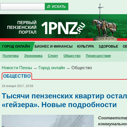
ПЕРВЫЙ
ПЕНЗЕНСКИЙ
ПОРТАЛ
ГОРОД ОНЛАЙН
БИЗНЕС И ФИНАНСЫ
КУЛЬТУРА
ЗДОРОВЬЕ
О
Политика
Экономика
Спорт
Общество
Проиcшествия
Новости Пензы
→
Город онлайн
→
Общество
ОБЩЕСТВО
18 января 2017, 19:59
Тысячи пензенских квартир остал
«гейзера». Новые подробности
Соответств
коммунально