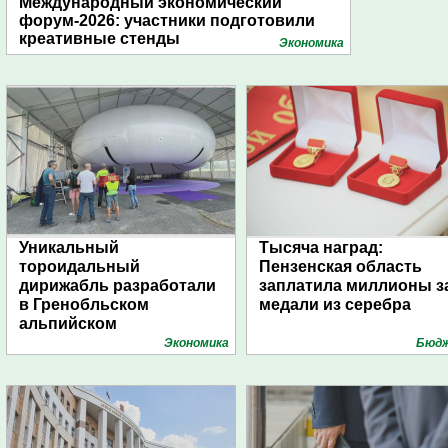
Международный экономический
форум-2026: участники подготовили
креативные стенды
Экономика
Уникальный
Тысяча наград:
тороидальный
Пензенская область
дирижабль разработали
заплатила миллионы з
в Гренобльском
медали из серебра
альпийском
университете
Экономика
Бюд