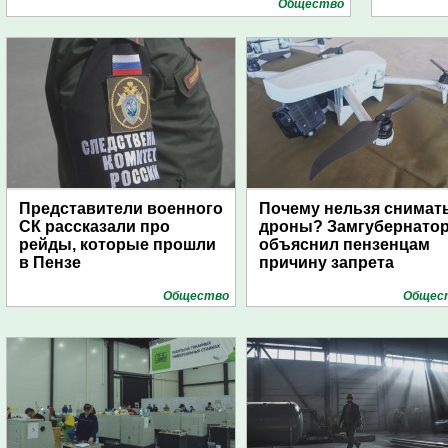
Общество
Представители военного
Почему нельзя снимат
СК рассказали про
дроны? Замгубернато
рейды, которые прошли
объяснил пензенцам
в Пензе
причину запрета
Общество
Общес