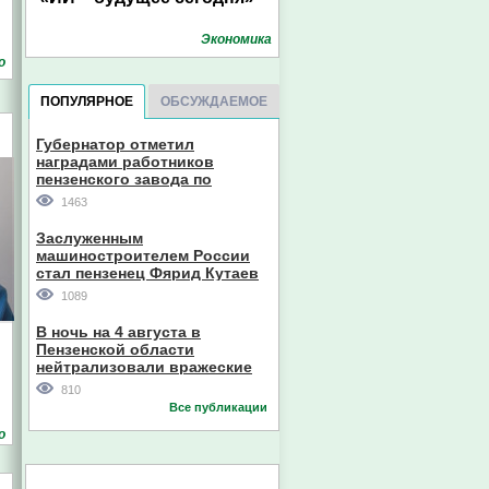
Экономика
о
ПОПУЛЯРНОЕ
ОБСУЖДАЕМОЕ
Губернатор отметил
наградами работников
пензенского завода по
производству станков
1463
Заслуженным
машиностроителем России
стал пензенец Фярид Кутаев
1089
В ночь на 4 августа в
Пензенской области
нейтрализовали вражеские
дроны
810
Все публикации
о