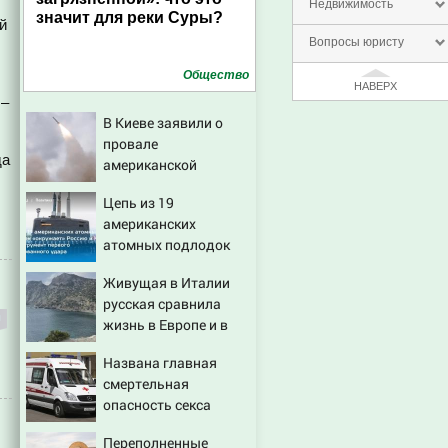
Недвижимость
значит для реки Суры?
й
Вопросы юристу
Общество
НАВЕРХ
 –
В Киеве заявили о
провале
да
американской
операции «Убей
Цепь из 19
лучника» против
американских
России
атомных подлодок
«окружает» Россию и
Живущая в Италии
Китай: это инструмент
русская сравнила
первого
жизнь в Европе и в
массированного
Крыму
удара
Названа главная
смертельная
опасность секса
Переполненные