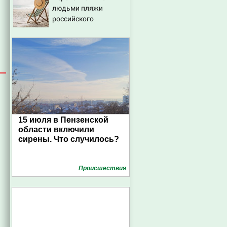
людьми пляжи
российского
курортного города
сняли на видео
15 июля в Пензенской
области включили
сирены. Что случилось?
Проиcшествия