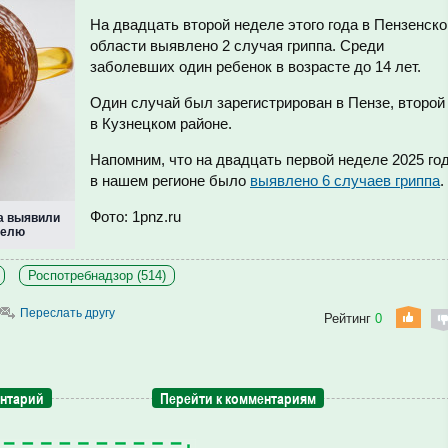
На двадцать второй неделе этого года в Пензенско
области выявлено 2 случая гриппа. Среди
заболевших один ребенок в возрасте до 14 лет.
Один случай был зарегистрирован в Пензе, второй
в Кузнецком районе.
Напомним, что на двадцать первой неделе 2025 го
в нашем регионе было
выявлено 6 случаев гриппа
.
Фото: 1pnz.ru
па выявили
делю
Роспотребнадзор (514)
Переслать другу
Рейтинг
0
ентарий
Перейти к комментариям