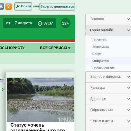
или
Войти
Зарегистрироваться
Главная
пт
, 7 августа
18+
07
:
37
Город онлайн
Политика
Экономика
ОСЫ ЮРИСТУ
ВСЕ СЕРВИСЫ
Спорт
Общество
Проиcшествия
Бизнес и финансы
на
Культура
0
Здоровье
Образование
Семья и дети
Статус «очень
загрязненной»: что это