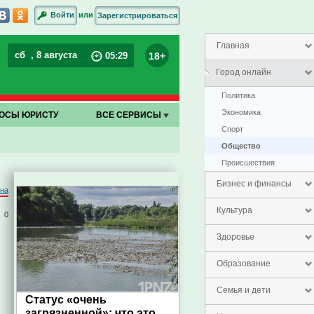
или
Войти
Зарегистрироваться
Главная
сб
, 8 августа
18+
05
:
29
Город онлайн
Политика
Экономика
ОСЫ ЮРИСТУ
ВСЕ СЕРВИСЫ
Спорт
Общество
Проиcшествия
Бизнес и финансы
на
Культура
0
Здоровье
Образование
Семья и дети
Статус «очень
загрязненной»: что это