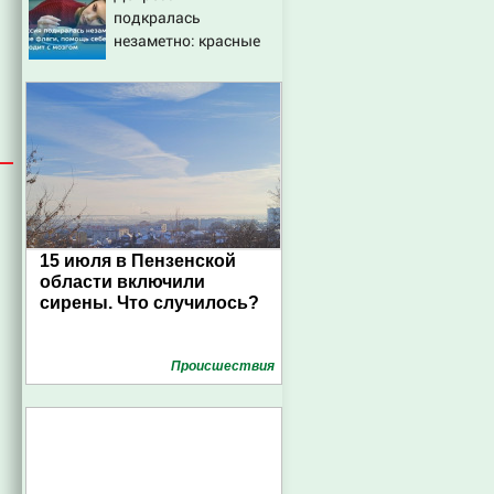
подкралась
незаметно: красные
флаги, помощь себе и
что происходит с
мозгом
15 июля в Пензенской
области включили
сирены. Что случилось?
Проиcшествия