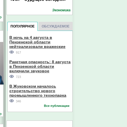
Экономика
о
ПОПУЛЯРНОЕ
ОБСУЖДАЕМОЕ
В ночь на 4 августа в
Пензенской области
нейтрализовали вражеские
дроны
917
Ракетная опасность: 8 августа
в Пензенской области
включили звуковое
оповещение
723
В Жуковском началось
строительство нового
промышленного технопарка
346
Все публикации
о