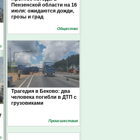
Пензенской области на 16
июля: ожидаются дожди,
грозы и град
Общество
о
Трагедия в Беково: два
человека погибли в ДТП с
грузовиками
7
Проиcшествия
о