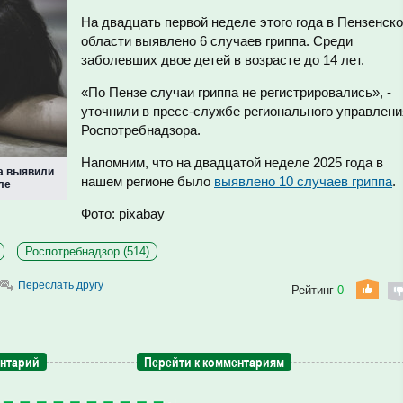
На двадцать первой неделе этого года в Пензенск
области выявлено 6 случаев гриппа. Среди
заболевших двое детей в возрасте до 14 лет.
«По Пензе случаи гриппа не регистрировались», -
уточнили в пресс-службе регионального управлени
Роспотребнадзора.
Напомним, что на двадцатой неделе 2025 года в
па выявили
нашем регионе было
выявлено 10 случаев гриппа
.
ле
Фото: pixabay
Роспотребнадзор (514)
Переслать другу
Рейтинг
0
ентарий
Перейти к комментариям