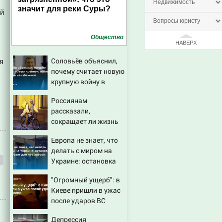
Недвижимость
значит для реки Суры?
ой
Вопросы юристу
Общество
НАВЕРХ
Соловьёв объяснил,
я
почему считает новую
крупную войну в
Европе неизбежной
Россиянам
рассказали,
сокращает ли жизнь
ночная работа
Европа не знает, что
делать с миром на
Украине: остановка
боев грозит для нее
"Огромный ущерб": в
хаосом
Киеве пришли в ужас
после ударов ВС
России
Депрессия