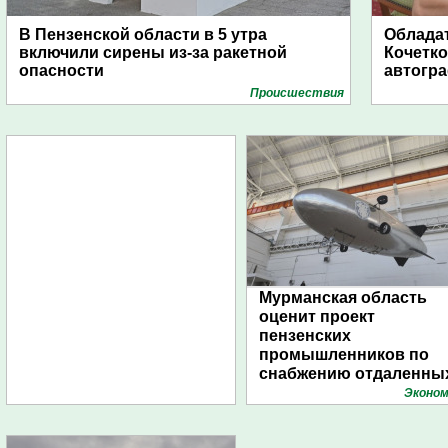
В Пензенской области в 5 утра
Обладат
включили сирены из-за ракетной
Кочетко
опасности
автогр
Проиcшествия
Мурманская область
оценит проект
пензенских
промышленников по
снабжению отдаленны
поселений с помощью
Эконом
дирижаблей