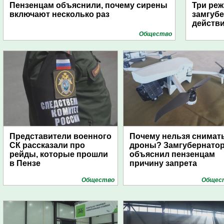
Пензенцам объяснили, почему сирены
Три реж
включают несколько раз
замгубе
действ
Общество
Представители военного
Почему нельзя снимат
СК рассказали про
дроны? Замгубернато
рейды, которые прошли
объяснил пензенцам
в Пензе
причину запрета
Общество
Общес