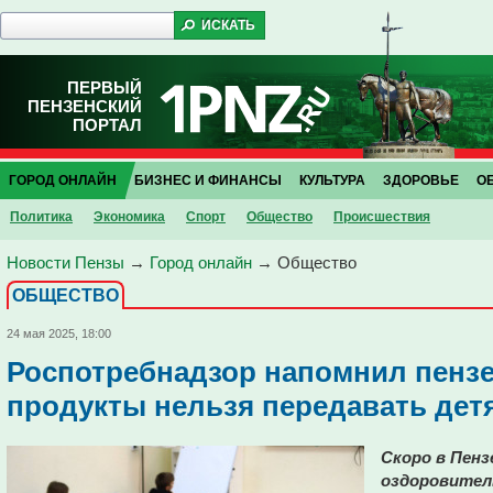
ПЕРВЫЙ
ПЕНЗЕНСКИЙ
ПОРТАЛ
ГОРОД ОНЛАЙН
БИЗНЕС И ФИНАНСЫ
КУЛЬТУРА
ЗДОРОВЬЕ
О
Политика
Экономика
Спорт
Общество
Проиcшествия
Новости Пензы
→
Город онлайн
→
Общество
ОБЩЕСТВО
24 мая 2025, 18:00
Роспотребнадзор напомнил пензе
продукты нельзя передавать дет
Скоро в Пен
оздоровитель