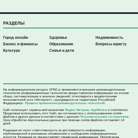
РАЗДЕЛЫ
Город онлайн
Здоровье
Недвижимость
Бизнес и финансы
Образование
Вопросы юристу
Культура
Семья и дети
На информационном ресурсе 1PNZ.ru применяются внешние рекомендательные
технологии (информационные технологии предоставления информации на основе
сбора, систематизации и анализа сведений, относящихся к предпочтениям
пользователей сети «Интернет», находящихся на территории Российской
Федерации)».
Правила применения рекомендательных технологий
.
Сайт использует сервисы веб-аналитики
Яндекс Метрика
,
AppMetrica
и LiveInternet.
Продолжая использовать этот Сайт, вы соглашаетесь с использованием cookie-
файлов и других данных в соответствии с данным
Пользовательским соглашением
.
Срок обработки персональных данных при помощи cookie-файлов составляет 14
дней.
Редакция не несет ответственность за достоверность информации,
опубликованной в рекламных объявлениях и сообщениях информационных
агентств. Редакция не предоставляет справочной информации. Перепечатка