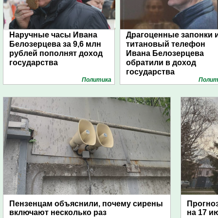
Наручные часы Ивана
Драгоценные запонки 
Белозерцева за 9,6 млн
титановый телефон
рублей пополнят доход
Ивана Белозерцева
государства
обратили в доход
государства
Политика
Полит
Пензенцам объяснили, почему сирены
Прогноз
включают несколько раз
на 17 и