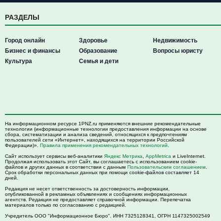
РАЗДЕЛЫ
Город онлайн
Здоровье
Недвижимость
Бизнес и финансы
Образование
Вопросы юристу
Культура
Семья и дети
На информационном ресурсе 1PNZ.ru применяются внешние рекомендательные
технологии (информационные технологии предоставления информации на основе
сбора, систематизации и анализа сведений, относящихся к предпочтениям
пользователей сети «Интернет», находящихся на территории Российской
Федерации)».
Правила применения рекомендательных технологий
.
Сайт использует сервисы веб-аналитики
Яндекс Метрика
,
AppMetrica
и LiveInternet.
Продолжая использовать этот Сайт, вы соглашаетесь с использованием cookie-
файлов и других данных в соответствии с данным
Пользовательским соглашением
.
Срок обработки персональных данных при помощи cookie-файлов составляет 14
дней.
Редакция не несет ответственность за достоверность информации,
опубликованной в рекламных объявлениях и сообщениях информационных
агентств. Редакция не предоставляет справочной информации. Перепечатка
материалов только по согласованию с редакцией.
Учредитель ООО "Информационное Бюро". ИНН 7325128341, ОГРН 1147325002549