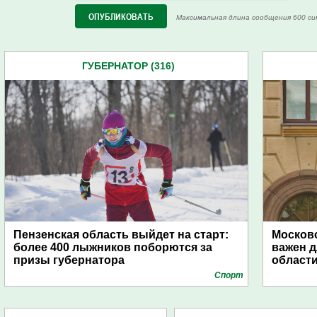
Максимальная длина сообщения 600 си
ГУБЕРНАТОР (316)
Пензенская область выйдет на старт:
Московс
более 400 лыжников поборются за
важен д
призы губернатора
област
Спорт