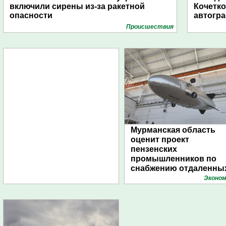
включили сирены из-за ракетной
Кочетко
опасности
автогр
Проиcшествия
Мурманская область
оценит проект
пензенских
промышленников по
снабжению отдаленны
поселений с помощью
Эконом
дирижаблей