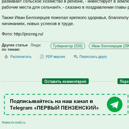
развивает сельское хозяйство в регионе, - инвестирует в земл
рабочие места для сельчан!», - сказано в поздравлении главы 
Также Иван Белозерцев пожелал крепкого здоровья, благополуч
начинаниях, новых успехов в труде.
Фото: http://pnzreg.ru/
Другие статьи
Люди:
Губернатор (316)
Иван Белозерцев (29
по темам:
Распечатать
PDF версия
Переслать другу
Оставить комментарий
Пере
Новости smi2.ru