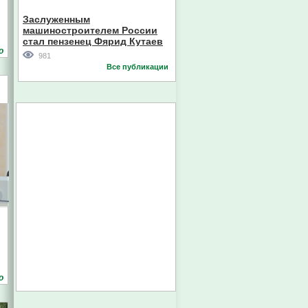
Кореи
Заслуженным
машиностроителем России
стал пензенец Фярид Кутаев
о
981
Все публикации
о