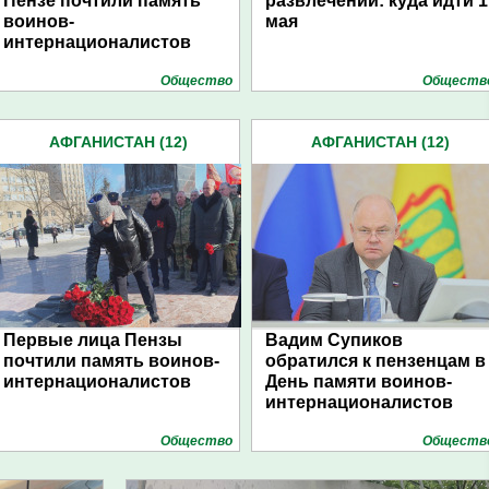
Пензе почтили память
развлечений: куда идти 1
воинов-
мая
интернационалистов
Общество
Обществ
АФГАНИСТАН (12)
АФГАНИСТАН (12)
Первые лица Пензы
Вадим Супиков
почтили память воинов-
обратился к пензенцам в
интернационалистов
День памяти воинов-
интернационалистов
Общество
Обществ