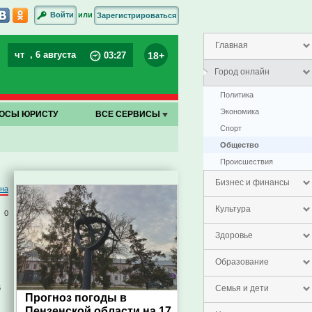
или
Войти
Зарегистрироваться
Главная
чт
, 6 августа
18+
03
:
27
Город онлайн
Политика
Экономика
ОСЫ ЮРИСТУ
ВСЕ СЕРВИСЫ
Спорт
Общество
Проиcшествия
Бизнес и финансы
на
Культура
0
Здоровье
Образование
й
Семья и дети
Прогноз погоды в
Пензенской области на 17