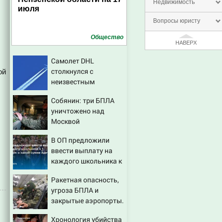
Недвижимость
июля
Вопросы юристу
Общество
НАВЕРХ
Самолет DHL
столкнулся с
ой
неизвестным
объектом над
Собянин: три БПЛА
Лейпцигом - Новости
уничтожено над
на Вести.ru
Москвой
В ОП предложили
ввести выплату на
каждого школьника к
1 сентября: о какой
Ракетная опасность,
сумме идет речь
угроза БПЛА и
закрытые аэропорты.
Сводка по регионам
Хронология убийства
России к этому часу