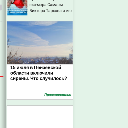
экс-мэра Самары
Виктора Тархова и его
жены: шесть
шокирующих фактов,
новые подробности
15 июля в Пензенской
области включили
сирены. Что случилось?
Проиcшествия