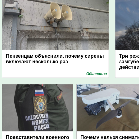
Пензенцам объяснили, почему сирены
Три реж
включают несколько раз
замгубе
действ
Общество
Представители военного
Почему нельзя снимат