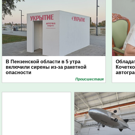
В Пензенской области в 5 утра
Обладат
включили сирены из-за ракетной
Кочетко
опасности
автогр
Проиcшествия