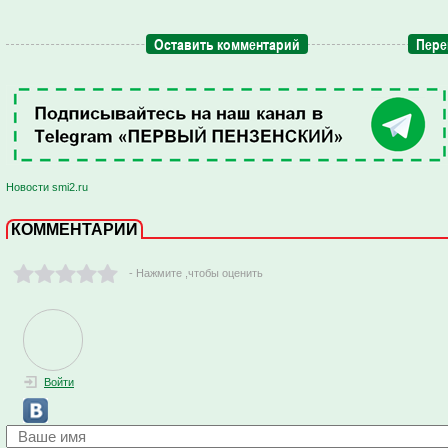
Оставить комментарий
Пере
Новости smi2.ru
КОММЕНТАРИИ
- Нажмите ,чтобы оценить
Войти