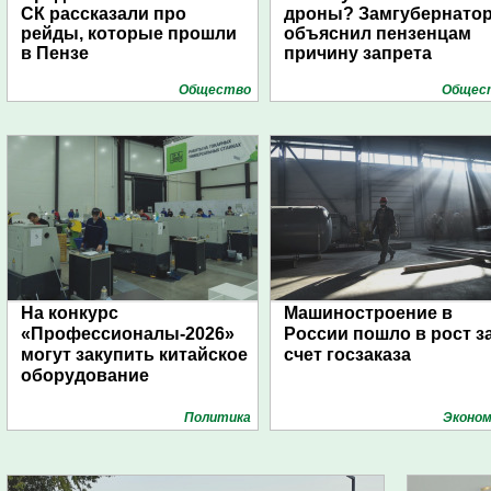
СК рассказали про
дроны? Замгубернато
рейды, которые прошли
объяснил пензенцам
в Пензе
причину запрета
Общество
Общес
На конкурс
Машиностроение в
«Профессионалы-2026»
России пошло в рост з
могут закупить китайское
счет госзаказа
оборудование
Политика
Эконом