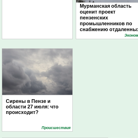
Мурманская область
оценит проект
пензенских
промышленников по
снабжению отдаленны
поселений с помощью
Эконом
дирижаблей
Сирены в Пензе и
области 27 июля: что
происходит?
Проиcшествия