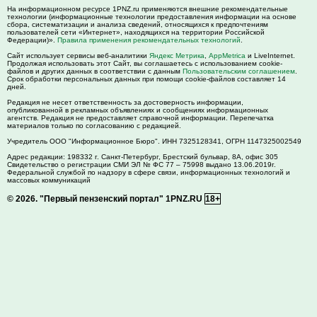
На информационном ресурсе 1PNZ.ru применяются внешние рекомендательные
технологии (информационные технологии предоставления информации на основе
сбора, систематизации и анализа сведений, относящихся к предпочтениям
пользователей сети «Интернет», находящихся на территории Российской
Федерации)».
Правила применения рекомендательных технологий
.
Сайт использует сервисы веб-аналитики
Яндекс Метрика
,
AppMetrica
и LiveInternet.
Продолжая использовать этот Сайт, вы соглашаетесь с использованием cookie-
файлов и других данных в соответствии с данным
Пользовательским соглашением
.
Срок обработки персональных данных при помощи cookie-файлов составляет 14
дней.
Редакция не несет ответственность за достоверность информации,
опубликованной в рекламных объявлениях и сообщениях информационных
агентств. Редакция не предоставляет справочной информации. Перепечатка
материалов только по согласованию с редакцией.
Учредитель ООО "Информационное Бюро". ИНН 7325128341, ОГРН 1147325002549
Адрес редакции:
198332
г. Санкт-Петербург,
Брестский бульвар, 8А, офис 305
Свидетельство о регистрации СМИ ЭЛ № ФС 77 – 75998 выдано 13.06.2019г.
Федеральной службой по надзору в сфере связи, информационных технологий и
массовых коммуникаций
© 2026.
"Первый пензенский портал" 1PNZ.RU
18+