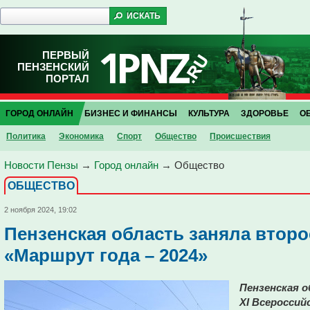
ПЕРВЫЙ
ПЕНЗЕНСКИЙ
ПОРТАЛ
ГОРОД ОНЛАЙН
БИЗНЕС И ФИНАНСЫ
КУЛЬТУРА
ЗДОРОВЬЕ
О
Политика
Экономика
Спорт
Общество
Проиcшествия
Новости Пензы
→
Город онлайн
→
Общество
ОБЩЕСТВО
2 ноября 2024, 19:02
Пензенская область заняла второ
«Маршрут года – 2024»
Пензенская о
XI Всероссий