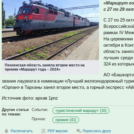
«Маршрут го
с 27 по 29 ок
С 27 по 29 ок
Всероссийской
рамках IV Меж
На церемонии 
октября в Кон
область занял
лучших среди 
324 из которы
Пензенская область заняла второе место на
премии «Маршрут года – 2024»
АО «Башкорто
звания лауреата в номинации «Лучший железнодорожный турис
«Орлан» в Тарханы занял второе место, а горный экспресс «Айг
Источник фото: архив 1pnz
Другие статьи
Событие:
туристический маршрут (16)
по темам:
Прочее:
премия (41)
Распечатать
PDF версия
Переслать другу