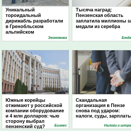
Уникальный
Тысяча наград:
тороидальный
Пензенская область
дирижабль разработали
заплатила миллионы з
в Гренобльском
медали из серебра
альпийском
университете
Экономика
Бюд
Южные корейцы
Скандальная
отжимают у российской
организация в Пензе
компании оборудование
снова под ударом:
и 4 млн долларов: чью
налоги, суды, зарплат
сторону выбрал
Бизнес
Налоги и штр
пензенский суд?