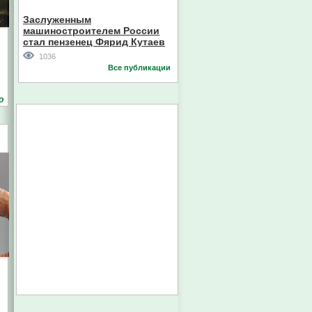
Кореи
Заслуженным
машиностроителем России
стал пензенец Фярид Кутаев
1036
Все публикации
о