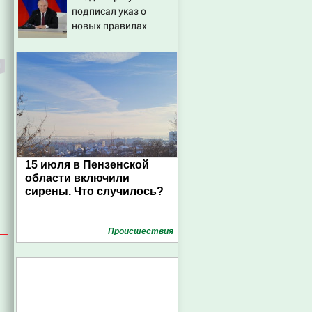
подписал указ о
новых правилах
прохождения военной
службы
15 июля в Пензенской
области включили
сирены. Что случилось?
Проиcшествия