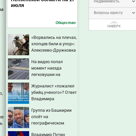
Недвижимость
июля
ва
Вопросы юристу
Общество
НАВЕРХ
«Ворвались на плечах,
хлопцев били в упор»:
Алексеево-Дружковка
стала могильником
На видео попал
для «птах Мадьяра»
момент наезда
легковушки на
пешеходов, где
Журналист «пожалел
пострадали минимум
убийц ученого»? Ответ
о,
восемь человек
Владимира
06/08/2026 – Новости
Ворсобина на отклики
Группа из Башкирии
читателей
споёт на
же
географическом
ть
Северном полюсе
Владимир Путин