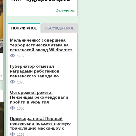
Экономика
ПОПУЛЯРНОЕ
ОБСУЖДАЕМОЕ
Мельниченко: совершена
террористическая атака на
пензенский склад Wildberries
1737
Губернатор отметил
наградами работников
пензенского завода по
о
производству станков
1378
Осторожно: ракета.
Пензенцам рекомендовали
пройти в укрытия
1350
Премьера лета: Первый
пензенский покажет прямую
трансляцию маски-шоу с
участием компании из Южной
1266