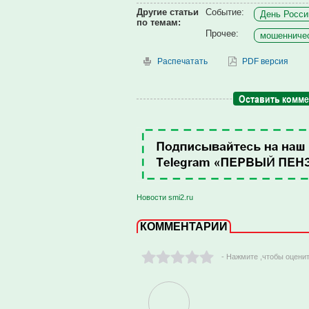
Другие статьи
Событие:
День России
по темам:
Прочее:
мошенничес
Распечатать
PDF версия
Оставить комм
Новости smi2.ru
КОММЕНТАРИИ
- Нажмите ,чтобы оцени