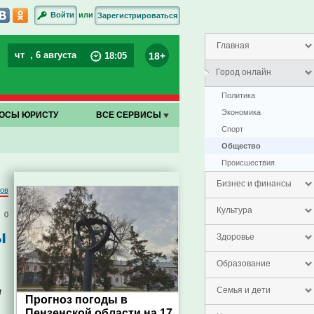
или
Войти
Зарегистрироваться
Главная
чт
, 6 августа
18+
18
:
05
Город онлайн
Политика
Экономика
ОСЫ ЮРИСТУ
ВСЕ СЕРВИСЫ
Спорт
Общество
Проиcшествия
Бизнес и финансы
ров
Культура
0
ы
Здоровье
Образование
и
Семья и дети
Прогноз погоды в
Пензенской области на 17