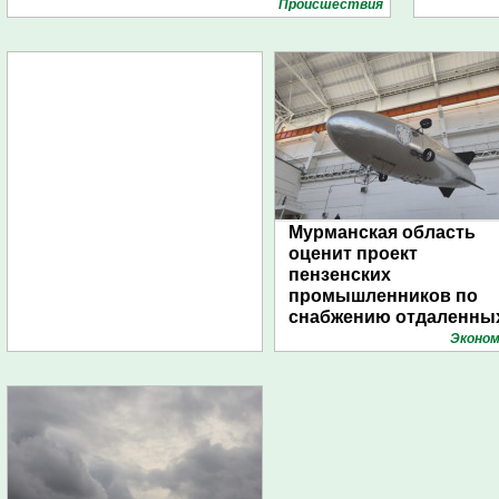
Проиcшествия
Мурманская область
оценит проект
пензенских
промышленников по
снабжению отдаленны
поселений с помощью
Эконом
дирижаблей