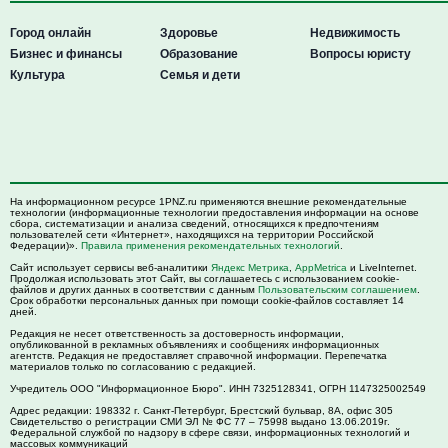
Город онлайн
Здоровье
Недвижимость
Бизнес и финансы
Образование
Вопросы юристу
Культура
Семья и дети
На информационном ресурсе 1PNZ.ru применяются внешние рекомендательные
технологии (информационные технологии предоставления информации на основе
сбора, систематизации и анализа сведений, относящихся к предпочтениям
пользователей сети «Интернет», находящихся на территории Российской
Федерации)».
Правила применения рекомендательных технологий
.
Сайт использует сервисы веб-аналитики
Яндекс Метрика
,
AppMetrica
и LiveInternet.
Продолжая использовать этот Сайт, вы соглашаетесь с использованием cookie-
файлов и других данных в соответствии с данным
Пользовательским соглашением
.
Срок обработки персональных данных при помощи cookie-файлов составляет 14
дней.
Редакция не несет ответственность за достоверность информации,
опубликованной в рекламных объявлениях и сообщениях информационных
агентств. Редакция не предоставляет справочной информации. Перепечатка
материалов только по согласованию с редакцией.
Учредитель ООО "Информационное Бюро". ИНН 7325128341, ОГРН 1147325002549
Адрес редакции:
198332
г. Санкт-Петербург,
Брестский бульвар, 8А, офис 305
Свидетельство о регистрации СМИ ЭЛ № ФС 77 – 75998 выдано 13.06.2019г.
Федеральной службой по надзору в сфере связи, информационных технологий и
массовых коммуникаций