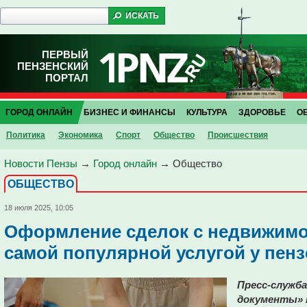
ПЕРВЫЙ
ПЕНЗЕНСКИЙ
ПОРТАЛ
ГОРОД ОНЛАЙН
БИЗНЕС И ФИНАНСЫ
КУЛЬТУРА
ЗДОРОВЬЕ
О
Политика
Экономика
Спорт
Общество
Проиcшествия
Новости Пензы
→
Город онлайн
→
Общество
ОБЩЕСТВО
18 июля 2025, 10:05
Оформление сделок с недвижимо
самой популярной услугой у пен
Пресс-служба
документы» 