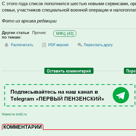
С этого года список пополнился шестью новыми сервисами, о
семьи, участников специальной военной операции и налогопла
Фото из архива редакции
Другие статьи
Прочее:
МФЦ (43)
по темам:
Распечатать
PDF версия
Переслать другу
Оставить комментарий
Пере
Новости smi2.ru
КОММЕНТАРИИ