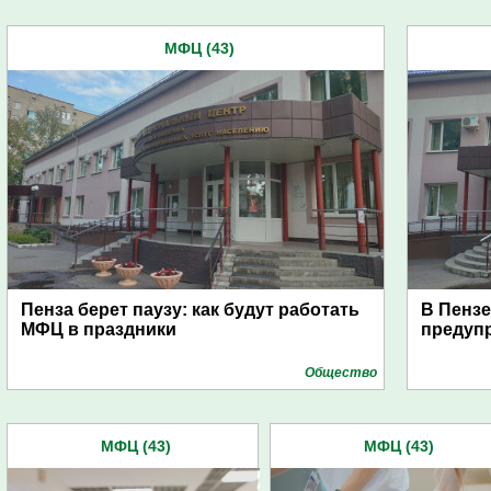
МФЦ (43)
Пенза берет паузу: как будут работать
В Пенз
МФЦ в праздники
предуп
Общество
МФЦ (43)
МФЦ (43)