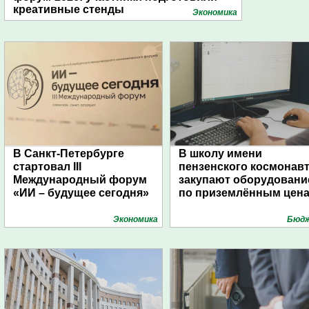
креативные стенды
Экономика
В Санкт-Петербурге
В школу имени
стартовал III
пензенского космонав
Международный форум
закупают оборудовани
«ИИ – будущее сегодня»
по приземлённым цен
Экономика
Бюд