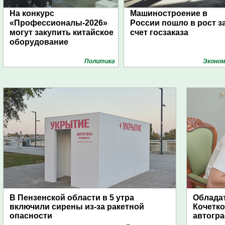
На конкурс
Машиностроение в
«Профессионалы-2026»
России пошло в рост з
могут закупить китайское
счет госзаказа
оборудование
Политика
Эконом
В Пензенской области в 5 утра
Обладат
включили сирены из-за ракетной
Кочетко
опасности
автогр