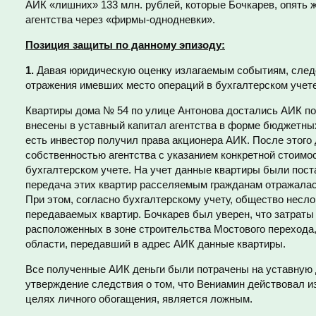
АИК «лишних» 133 млн. рублей, которые Бочкарев, опять ж
агентства через «фирмы-однодневки».
Позиция защиты по данному эпизоду:
1.
Давая юридическую оценку излагаемым событиям, след
отражения имевших место операций в бухгалтерском учет
Квартиры дома № 54 по улице Антонова достались АИК по
внесены в уставный капитал агентства в форме бюджетных
есть инвестор получил права акционера АИК. После этого
собственностью агентства с указанием конкретной стоимос
бухгалтерском учете. На учет данные квартиры были пос
передача этих квартир расселяемым гражданам отражалась
При этом, согласно бухгалтерскому учету, общество несло
передаваемых квартир. Бочкарев был уверен, что затраты
расположенных в зоне строительства Мостового перехода
области, передавший в адрес АИК данные квартиры.
Все полученные АИК деньги были потрачены на уставную 
утверждение следствия о том, что Вениамин действовал и
целях личного обогащения, является ложным.