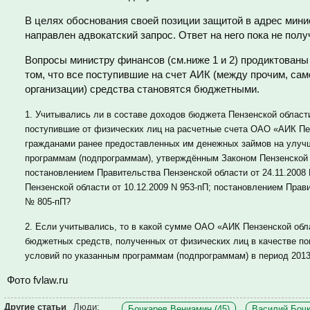
В целях обоснования своей позиции защитой в адрес мин
направлен адвокатский запрос. Ответ на него пока не полу
Вопросы министру финансов (см.ниже 1 и 2) продиктован
том, что все поступившие на счет АИК (между прочим, са
организации) средства становятся бюджетными.
1. Учитывались ли в составе доходов бюджета Пензенской области 
поступившие от физических лиц на расчетные счета ОАО «АИК Пен
гражданами ранее предоставленных им денежных займов на улу
программам (подпрограммам), утверждённым Законом Пензенской о
постановлением Правительства Пензенской области от 24.11.2008
Пензенской области от 10.12.2009 N 953-пП; постановлением Прави
№ 805-пП?
2. Если учитывались, то в какой сумме ОАО «АИК Пензенской об
бюджетных средств, полученных от физических лиц в качестве п
условий по указанным программам (подпрограммам) в период 2013-2
Фото
fvlaw.ru
Другие статьи
Люди:
Бочкарев Вениамин (45)
Василий Бочк