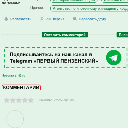
по темам:
Прочее:
Агентство по ипотечному жилищному кред
Распечатать
PDF версия
Переслать другу
Оставить комментарий
Пере
Новости smi2.ru
КОММЕНТАРИИ
- Нажмите ,чтобы оценить