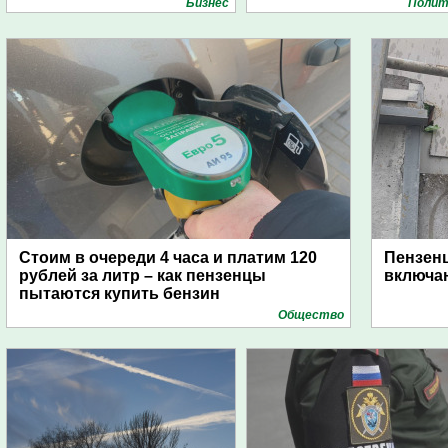
Бизнес
Полит
Стоим в очереди 4 часа и платим 120
Пензен
рублей за литр – как пензенцы
включаю
пытаются купить бензин
Общество