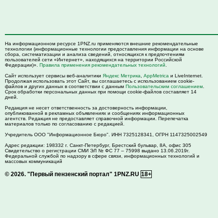
На информационном ресурсе 1PNZ.ru применяются внешние рекомендательные
технологии (информационные технологии предоставления информации на основе
сбора, систематизации и анализа сведений, относящихся к предпочтениям
пользователей сети «Интернет», находящихся на территории Российской
Федерации)».
Правила применения рекомендательных технологий
.
Сайт использует сервисы веб-аналитики
Яндекс Метрика
,
AppMetrica
и LiveInternet.
Продолжая использовать этот Сайт, вы соглашаетесь с использованием cookie-
файлов и других данных в соответствии с данным
Пользовательским соглашением
.
Срок обработки персональных данных при помощи cookie-файлов составляет 14
дней.
Редакция не несет ответственность за достоверность информации,
опубликованной в рекламных объявлениях и сообщениях информационных
агентств. Редакция не предоставляет справочной информации. Перепечатка
материалов только по согласованию с редакцией.
Учредитель ООО "Информационное Бюро". ИНН 7325128341, ОГРН 1147325002549
Адрес редакции:
198332
г. Санкт-Петербург,
Брестский бульвар, 8А, офис 305
Свидетельство о регистрации СМИ ЭЛ № ФС 77 – 75998 выдано 13.06.2019г.
Федеральной службой по надзору в сфере связи, информационных технологий и
массовых коммуникаций
© 2026.
"Первый пензенский портал" 1PNZ.RU
18+