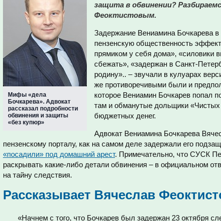
защита в обвинении? Разбираем
Феоктистовым.
Задержание Вениамина Бочкарева в 
пензенскую общественность эффект
прямиком у себя дома», «силовики в
сбежать», «задержан в Санкт-Петер
родину».. – звучали в кулуарах верс
же противоречивыми были и предпол
которое Вениамин Бочкарев попал п
Мифы «дела
Бочкарева». Адвокат
там и обманутые дольщики «Чистых 
рассказал подробности
бюджетных денег.
обвинения и защиты
«без купюр»
Адвокат Вениамина Бочкарева Вяче
пензенскому порталу, как на самом деле задержали его подзащ
«посадили» под домашний арест
. Примечательно, что СУСК Пе
раскрывать какие-либо детали обвинения – в официальном отв
на тайну следствия.
Рассказывает Вячеслав Феоктист
«Начнем с того, что Бочкарев был задержан 23 октября с