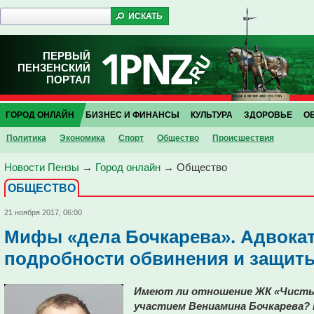
ПЕРВЫЙ
ПЕНЗЕНСКИЙ
ПОРТАЛ
ГОРОД ОНЛАЙН
БИЗНЕС И ФИНАНСЫ
КУЛЬТУРА
ЗДОРОВЬЕ
О
Политика
Экономика
Спорт
Общество
Проиcшествия
Новости Пензы
→
Город онлайн
→
Общество
ОБЩЕСТВО
21 ноября 2017, 06:00
Мифы «дела Бочкарева». Адвокат
подробности обвинения и защиты
Имеют ли отношение ЖК «Чистые
участием Вениамина Бочкарева? 