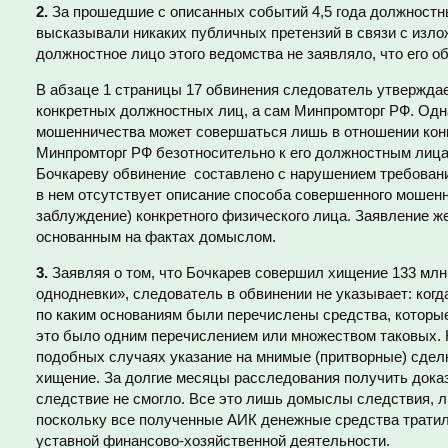
2.
За прошедшие с описанных событий 4,5 года должностн
высказывали никаких публичных претензий в связи с изл
должностное лицо этого ведомства не заявляло, что его о
В абзаце 1 страницы 17 обвинения следователь утверждае
конкретных должностных лиц, а сам Минпромторг РФ. Одн
мошенничества может совершаться лишь в отношении кон
Минпромторг РФ безотносительно к его должностным лица
Бочкареву обвинение составлено с нарушением требовани
в нем отсутствует описание способа совершенного мошенн
заблуждение) конкретного физического лица. Заявление ж
основанным на фактах домыслом.
3.
Заявляя о том, что Бочкарев совершил хищение 133 млн
однодневки», следователь в обвинении не указывает: когда
по каким основаниям были перечислены средства, котор
это было одним перечислением или множеством таковых. 
подобных случаях указание на мнимые (притворные) сде
хищение. За долгие месяцы расследования получить дока
следствие не смогло. Все это лишь домыслы следствия, л
поскольку все полученные АИК денежные средства трати
уставной финансово-хозяйственной деятельности.