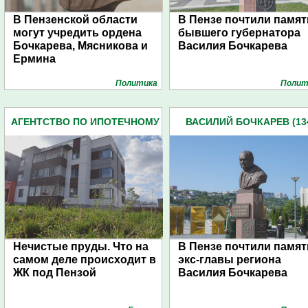
В Пензенской области
В Пензе почтили памят
могут учредить ордена
бывшего губернатора
Бочкарева, Мясникова и
Василия Бочкарева
Ермина
Политика
Полит
АГЕНТСТВО ПО ИПОТЕЧНОМУ
ВАСИЛИЙ БОЧКАРЕВ (13
ЖИЛИЩНОМУ
КРЕДИТОВАНИЮ (АИЖК) (17)
Нечистые пруды. Что на
В Пензе почтили памят
самом деле происходит в
экс-главы региона
ЖК под Пензой
Василия Бочкарева