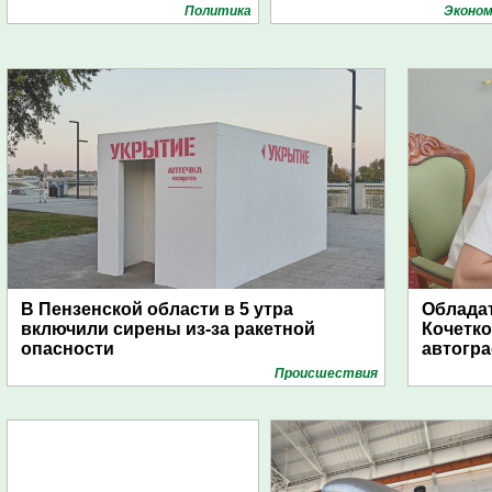
Политика
Эконом
В Пензенской области в 5 утра
Обладат
включили сирены из-за ракетной
Кочетко
опасности
автогр
Проиcшествия