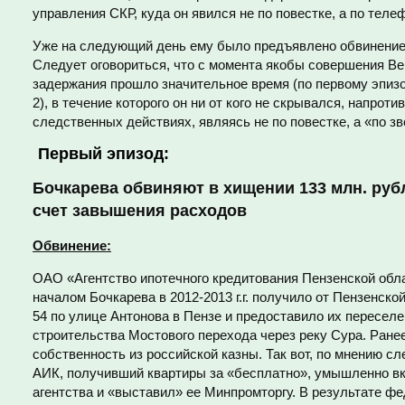
управления СКР, куда он явился не по повестке, а по теле
Уже на следующий день ему было предъявлено обвинение
Следует оговориться, что с момента якобы совершения Ве
задержания прошло значительное время (по первому эпизоду
2), в течение которого он ни от кого не скрывался, напрот
следственных действиях, являясь не по повестке, а «по з
Первый эпизод:
Бочкарева обвиняют в хищении 133 млн. руб
счет завышения расходов
Обвинение:
ОАО «Агентство ипотечного кредитования Пензенской обла
началом Бочкарева в 2012-2013 г.г. получило от Пензенск
54 по улице Антонова в Пензе и предоставило их пересел
строительства Мостового перехода через реку Сура. Ране
собственность из российской казны. Так вот, по мнению сл
АИК, получивший квартиры за «бесплатно», умышленно вк
агентства и «выставил» ее Минпромторгу. В результате ф