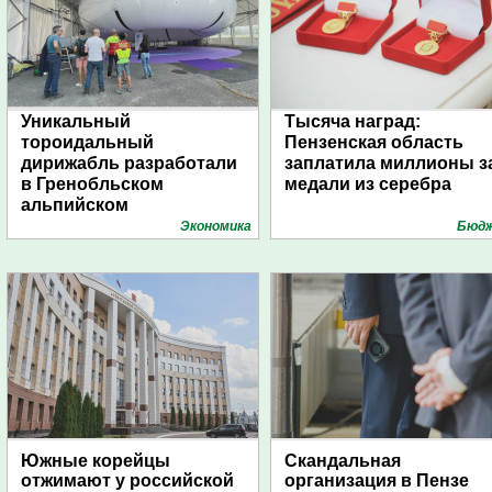
Уникальный
Тысяча наград:
тороидальный
Пензенская область
дирижабль разработали
заплатила миллионы з
в Гренобльском
медали из серебра
альпийском
университете
Экономика
Бюд
Южные корейцы
Скандальная
отжимают у российской
организация в Пензе