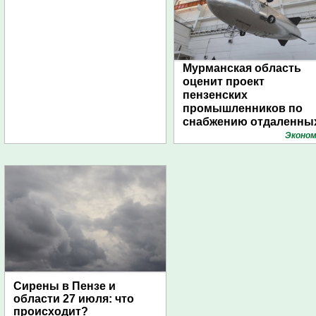
Мурманская область
оценит проект
пензенских
промышленников по
снабжению отдаленны
поселений с помощью
Эконом
дирижаблей
Сирены в Пензе и
области 27 июля: что
происходит?