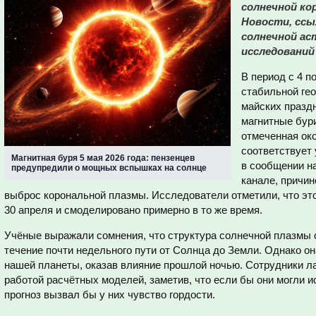
солнечной ко
Новости, ссы
солнечной а
исследований
В период с 4 п
стабильной гео
майских празд
магнитные бур
отмеченная око
соответствует
Магнитная буря 5 мая 2026 года: пензенцев
в сообщении на
предупредили о мощных вспышках на солнце
канале, причи
выброс корональной плазмы. Исследователи отметили, что э
30 апреля и смоделировано примерно в то же время.
Учёные выражали сомнения, что структура солнечной плазмы 
течение почти недельного пути от Солнца до Земли. Однако он
нашей планеты, оказав влияние прошлой ночью. Сотрудники л
работой расчётных моделей, заметив, что если бы они могли 
прогноз вызвал бы у них чувство гордости.