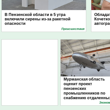
В Пензенской области в 5 утра
Обладат
включили сирены из-за ракетной
Кочетко
опасности
автогр
Проиcшествия
Мурманская область
оценит проект
пензенских
промышленников по
снабжению отдаленны
поселений с помощью
Эконом
дирижаблей