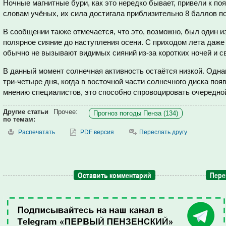
Ночные магнитные бури, как это нередко бывает, привели к по
словам учёных, их сила достигала приблизительно 8 баллов п
В сообщении также отмечается, что это, возможно, был один и
полярное сияние до наступления осени. С приходом лета даж
обычно не вызывают видимых сияний из-за коротких ночей и св
В данный момент солнечная активность остаётся низкой. Одна
три-четыре дня, когда в восточной части солнечного диска поя
мнению специалистов, это способно спровоцировать очередной
Другие статьи
Прочее:
Прогноз погоды Пенза (134)
по темам:
Распечатать
PDF версия
Переслать другу
Оставить комментарий
Пере