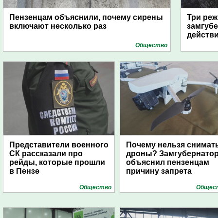
Пензенцам объяснили, почему сирены
Три реж
включают несколько раз
замгубе
действ
Общество
Представители военного
Почему нельзя снимат
СК рассказали про
дроны? Замгубернато
рейды, которые прошли
объяснил пензенцам
в Пензе
причину запрета
Общество
Общес