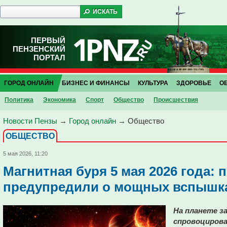
ПЕРВЫЙ
ПЕНЗЕНСКИЙ
ПОРТАЛ
ГОРОД ОНЛАЙН
БИЗНЕС И ФИНАНСЫ
КУЛЬТУРА
ЗДОРОВЬЕ
О
Политика
Экономика
Спорт
Общество
Проиcшествия
Новости Пензы
→
Город онлайн
→
Общество
ОБЩЕСТВО
5 мая 2026, 11:20
Магнитная буря 5 мая 2026 года: 
предупредили о мощных вспышка
На планете з
спровоцирова