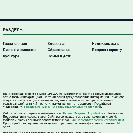
РАЗДЕЛЫ
Город онлайн
Здоровье
Недвижимость
Бизнес и финансы
Образование
Вопросы юристу
Культура
Семья и дети
На информационном ресурсе 1PNZ.ru применяются внешние рекомендательные
технологии (информационные технологии предоставления информации на основе
сбора, систематизации и анализа сведений, относящихся к предпочтениям
пользователей сети «Интернет», находящихся на территории Российской
Федерации)».
Правила применения рекомендательных технологий
.
Сайт использует сервисы веб-аналитики
Яндекс Метрика
,
AppMetrica
и LiveInternet.
Продолжая использовать этот Сайт, вы соглашаетесь с использованием cookie-
файлов и других данных в соответствии с данным
Пользовательским соглашением
.
Срок обработки персональных данных при помощи cookie-файлов составляет 14
дней.
Редакция не несет ответственность за достоверность информации,