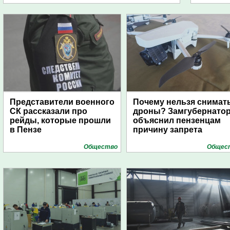
Представители военного
Почему нельзя снимат
СК рассказали про
дроны? Замгубернато
рейды, которые прошли
объяснил пензенцам
в Пензе
причину запрета
Общество
Общес