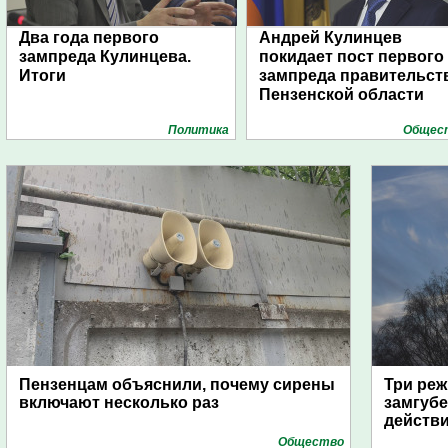
Два года первого
Андрей Кулинцев
зампреда Кулинцева.
покидает пост первого
Итоги
зампреда правительст
Пензенской области
Политика
Общес
Пензенцам объяснили, почему сирены
Три реж
включают несколько раз
замгубе
действ
Общество