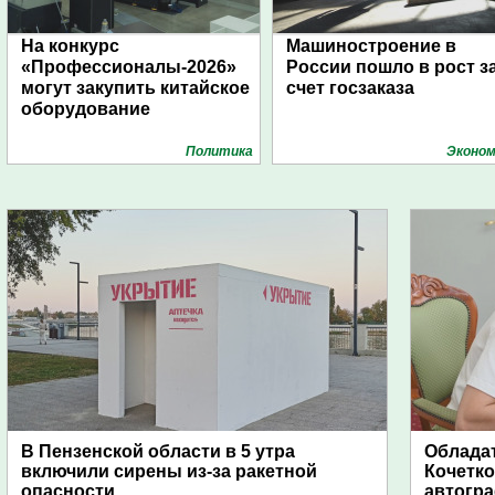
На конкурс
Машиностроение в
«Профессионалы-2026»
России пошло в рост з
могут закупить китайское
счет госзаказа
оборудование
Политика
Эконом
В Пензенской области в 5 утра
Обладат
включили сирены из-за ракетной
Кочетко
опасности
автогр