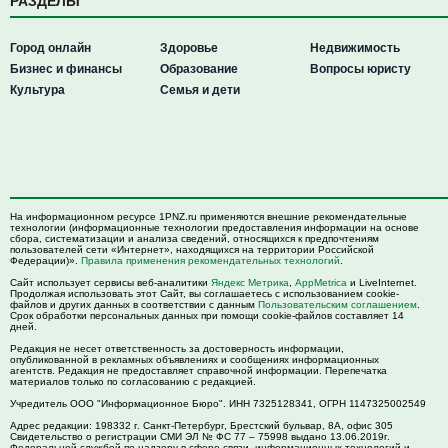
РАЗДЕЛЫ
Город онлайн
Здоровье
Недвижимость
Бизнес и финансы
Образование
Вопросы юристу
Культура
Семья и дети
На информационном ресурсе 1PNZ.ru применяются внешние рекомендательные
технологии (информационные технологии предоставления информации на основе
сбора, систематизации и анализа сведений, относящихся к предпочтениям
пользователей сети «Интернет», находящихся на территории Российской
Федерации)».
Правила применения рекомендательных технологий
.
Сайт использует сервисы веб-аналитики
Яндекс Метрика
,
AppMetrica
и LiveInternet.
Продолжая использовать этот Сайт, вы соглашаетесь с использованием cookie-
файлов и других данных в соответствии с данным
Пользовательским соглашением
.
Срок обработки персональных данных при помощи cookie-файлов составляет 14
дней.
Редакция не несет ответственность за достоверность информации,
опубликованной в рекламных объявлениях и сообщениях информационных
агентств. Редакция не предоставляет справочной информации. Перепечатка
материалов только по согласованию с редакцией.
Учредитель ООО "Информационное Бюро". ИНН 7325128341, ОГРН 1147325002549
Адрес редакции:
198332
г. Санкт-Петербург,
Брестский бульвар, 8А, офис 305
Свидетельство о регистрации СМИ ЭЛ № ФС 77 – 75998 выдано 13.06.2019г.
Федеральной службой по надзору в сфере связи, информационных технологий и