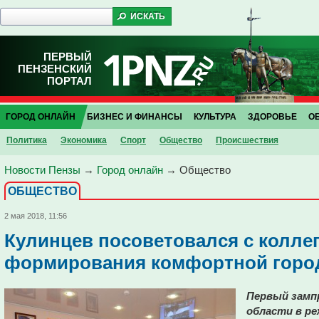
ПЕРВЫЙ
ПЕНЗЕНСКИЙ
ПОРТАЛ
ГОРОД ОНЛАЙН
БИЗНЕС И ФИНАНСЫ
КУЛЬТУРА
ЗДОРОВЬЕ
О
Политика
Экономика
Спорт
Общество
Проиcшествия
Новости Пензы
→
Город онлайн
→
Общество
ОБЩЕСТВО
2 мая 2018, 11:56
Кулинцев посоветовался с колле
формирования комфортной горо
Первый замп
области в р