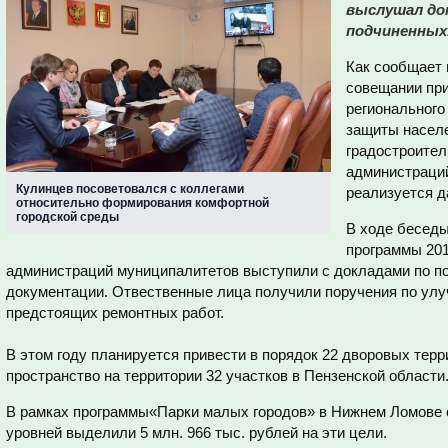
выслушал до
подчиненных
Как сообщает 
совещании пр
регионального
защиты населе
градостроител
администраций
Кулинцев посоветовался с коллегами
реализуется д
относительно формирования комфортной
городской среды
В ходе бесед
программы 201
администраций муниципалитетов выступили с докладами по по
документации. Отвественные лица получили поручения по ул
предстоящих ремонтных работ.
В этом году планируется привести в порядок 22 дворовых тер
пространство на территории 32 участков в Пензенской области
В рамках программы«Парки малых городов» в Нижнем Ломове о
уровней выделили 5 млн. 966 тыс. рублей на эти цели.