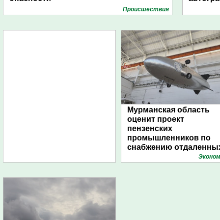
Проиcшествия
Мурманская область
оценит проект
пензенских
промышленников по
снабжению отдаленны
поселений с помощью
Эконом
дирижаблей