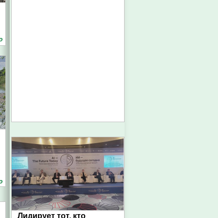
о
о
Лидирует тот, кто