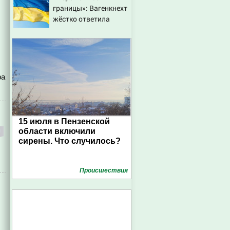
границы»: Вагенкнехт
жёстко ответила
послу Украины
ра
15 июля в Пензенской
области включили
сирены. Что случилось?
Проиcшествия