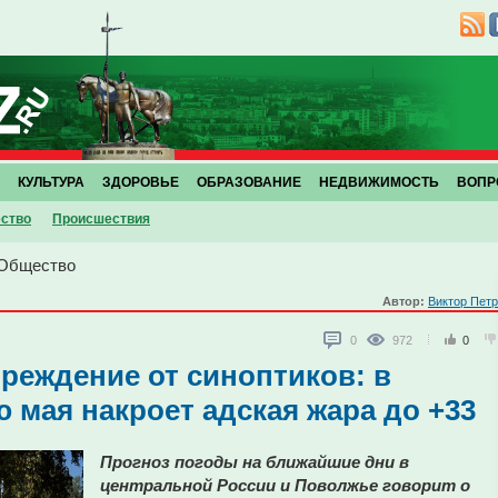
КУЛЬТУРА
ЗДОРОВЬЕ
ОБРАЗОВАНИЕ
НЕДВИЖИМОСТЬ
ВОПР
ство
Проиcшествия
Общество
Автор:
Виктор Пет
0
972
0
реждение от синоптиков: в
мая накроет адская жара до +33
Прогноз погоды на ближайшие дни в
центральной России и Поволжье говорит о