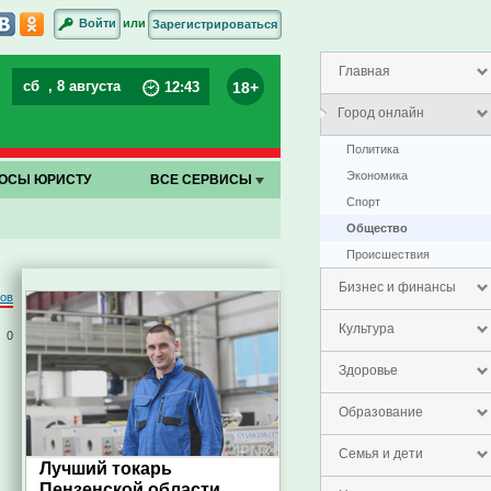
или
Войти
Зарегистрироваться
Главная
сб
, 8 августа
18+
12
:
43
Город онлайн
Политика
Экономика
ОСЫ ЮРИСТУ
ВСЕ СЕРВИСЫ
Спорт
Общество
Проиcшествия
Бизнес и финансы
ров
Культура
0
Здоровье
Образование
Семья и дети
Лучший токарь
Пензенской области