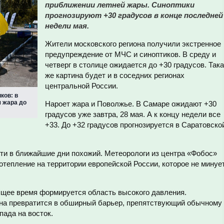
приближении летней жары. Синоптики
прогнозируют +30 градусов в конце последней
недели мая.
Жители московского региона получили экстренное
предупреждение от МЧС и синоптиков. В среду и
четверг в столице ожидается до +30 градусов. Так
же картина будет и в соседних регионах
центральной России.
ков: в
 жара до
Нароет жара и Поволжье. В Самаре ожидают +30
градусов уже завтра, 28 мая. А к концу недели все
+33. До +32 градусов прогнозируется в Саратовско
сти в ближайшие дни похожий. Метеорологи из центра «Фобос»
тепление на территории европейской России, которое не минуе
ящее время формируется область высокого давления.
она превратится в обширный барьер, препятствующий обычному
ада на восток.