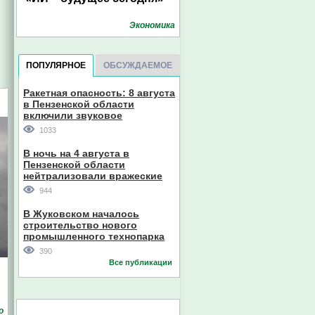
Экономика
ПОПУЛЯРНОЕ
ОБСУЖДАЕМОЕ
Ракетная опасность: 8 августа
в Пензенской области
включили звуковое
оповещение
1033
В ночь на 4 августа в
Пензенской области
нейтрализовали вражеские
дроны
944
В Жуковском началось
строительство нового
промышленного технопарка
390
Все публикации
о