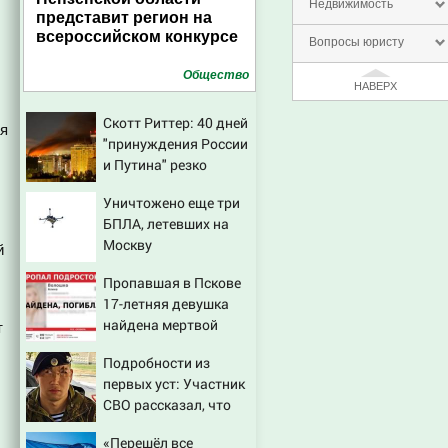
Недвижимость
представит регион на
всероссийском конкурсе
Вопросы юристу
Общество
НАВЕРХ
Скотт Риттер: 40 дней
ая
"принуждения России
и Путина" резко
приблизили крах
Уничтожено еще три
режима Зеленского
БПЛА, летевших на
Москву
й
Пропавшая в Пскове
17-летняя девушка
найдена мертвой
т
Подробности из
первых уст: Участник
СВО рассказал, что
спасло его в схватке с
«Перешёл все
медведем