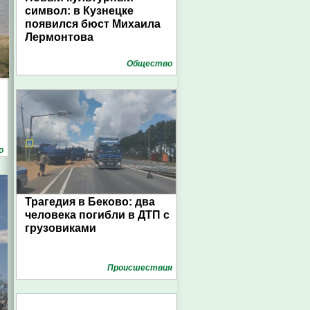
символ: в Кузнецке
появился бюст Михаила
Лермонтова
Общество
о
Трагедия в Беково: два
человека погибли в ДТП с
грузовиками
Проиcшествия