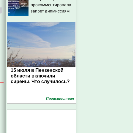
прокомментировала
запрет дипмиссиям
США за рубежом
вешать флаги ЛГБТ*
15 июля в Пензенской
области включили
сирены. Что случилось?
Проиcшествия