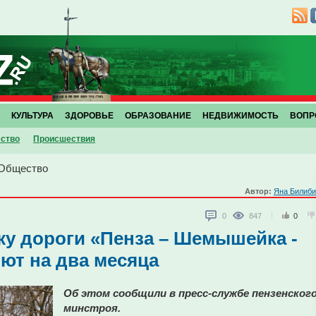
КУЛЬТУРА
ЗДОРОВЬЕ
ОБРАЗОВАНИЕ
НЕДВИЖИМОСТЬ
ВОПР
ство
Проиcшествия
Общество
Автор:
Яна Билиби
0
847
0
ку дороги «Пенза – Шемышейка -
ют на два месяца
Об этом сообщили в пресс-службе пензенског
минстроя.