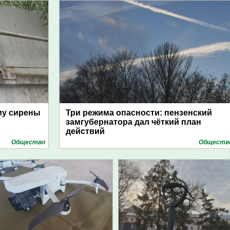
му сирены
Три режима опасности: пензенский
замгубернатора дал чёткий план
действий
Общество
Обществ