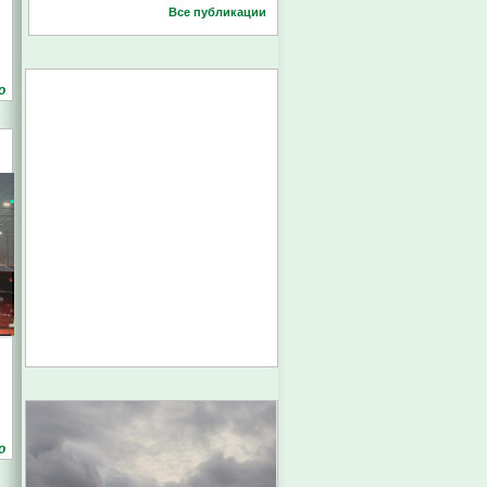
Все публикации
о
о