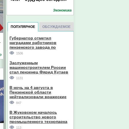
Экономика
ПОПУЛЯРНОЕ
ОБСУЖДАЕМОЕ
Губернатор отметил
наградами работников
т
пензенского завода по
производству станков
1506
о
Заслуженным
машиностроителем России
стал пензенец Фярид Кутаев
1131
В ночь на 4 августа в
Пензенской области
нейтрализовали вражеские
дроны
847
В Жуковском началось
строительство нового
промышленного технопарка
113