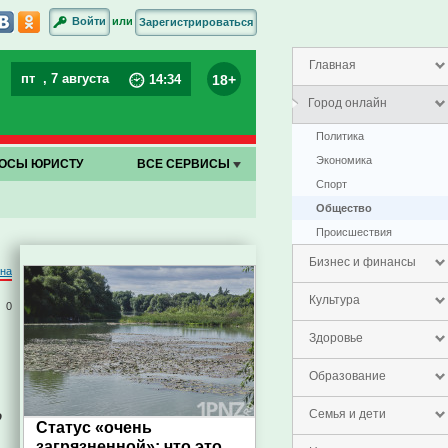
или
Войти
Зарегистрироваться
Главная
пт
, 7 августа
18+
14
:
34
Город онлайн
Политика
Экономика
ОСЫ ЮРИСТУ
ВСЕ СЕРВИСЫ
Спорт
Общество
Проиcшествия
Бизнес и финансы
на
Культура
0
Здоровье
Образование
о
Семья и дети
Статус «очень
загрязненной»: что это