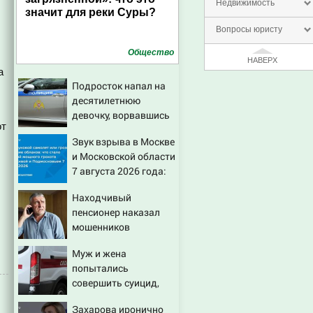
Недвижимость
значит для реки Суры?
Вопросы юристу
Общество
НАВЕРХ
а
Подросток напал на
десятилетнюю
девочку, ворвавшись
от
в квартиру
Звук взрыва в Москве
и Московской области
7 августа 2026 года:
Причины, источник,
Находчивый
откуда был громкий
пенсионер наказал
хлопок
мошенников
изощренным
Муж и жена
способом
попытались
совершить суицид,
предупредив
Захарова иронично
оперативные службы