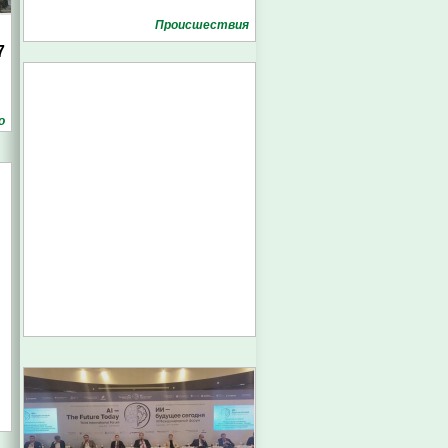
Проиcшествия
7
о