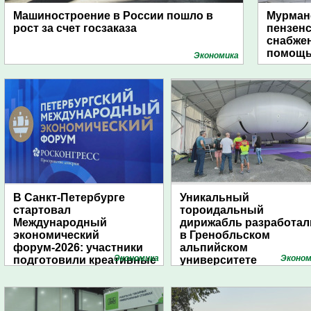
Машиностроение в России пошло в
Мурманс
рост за счет госзаказа
пензен
снабже
помощь
Экономика
В Санкт-Петербурге
Уникальный
стартовал
тороидальный
Международный
дирижабль разработал
экономический
в Гренобльском
форум-2026: участники
альпийском
Экономика
Эконом
подготовили креативные
университете
стенды