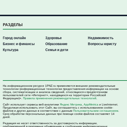
РАЗДЕЛЫ
Город онлайн
Здоровье
Недвижимость
Бизнес и финансы
Образование
Вопросы юристу
Культура
Семья и дети
На информационном ресурсе 1PNZ.ru применяются внешние рекомендательные
технологии (информационные технологии предоставления информации на основе
сбора, систематизации и анализа сведений, относящихся к предпочтениям
пользователей сети «Интернет», находящихся на территории Российской
Федерации)».
Правила применения рекомендательных технологий
.
Сайт использует сервисы веб-аналитики
Яндекс Метрика
,
AppMetrica
и LiveInternet.
Продолжая использовать этот Сайт, вы соглашаетесь с использованием cookie-
файлов и других данных в соответствии с данным
Пользовательским соглашением
.
Срок обработки персональных данных при помощи cookie-файлов составляет 14
дней.
Редакция не несет ответственность за достоверность информации,
опубликованной в рекламных объявлениях и сообщениях информационных