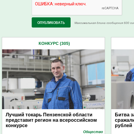
Максимальная длина сообщения 600 си
КОНКУРС (305)
Лучший токарь Пензенской области
Битва з
представит регион на всероссийском
сражали
конкурсе
рублей
Общество