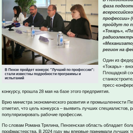
фаза подгот
всероссийско
профессии» (
пройдут по 
«Токарь», «П
радиоэлектр
«Механизато
регион на фе
Один из федер
«Токарь» - вн
В Пензе пройдет конкурс "Лучший по профессии":
Площадкой сос
стали известны подробности программы и
испытаний
станкостроите
пресс-конфере
конкурсу, прошла 28 мая на базе этого предприятия.
Врио министра экономического развития и промышленности Пе
отметил, что цель конкурса – выявить лучших специалистов, р
популяризировать рабочие профессии.
По словам Романа Трялина, Пензенская область обладает бо
профмастерства. В 2024 году мы впервые принимали лучших т